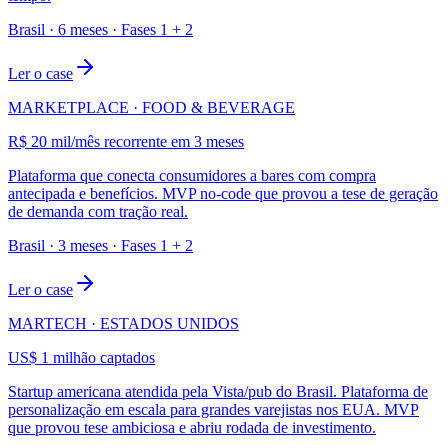
Brasil · 6 meses · Fases 1 + 2
Ler o case
MARKETPLACE · FOOD & BEVERAGE
R$ 20 mil/mês recorrente em 3 meses
Plataforma que conecta consumidores a bares com compra
antecipada e benefícios. MVP no-code que provou a tese de geração
de demanda com tração real.
Brasil · 3 meses · Fases 1 + 2
Ler o case
MARTECH · ESTADOS UNIDOS
US$ 1 milhão captados
Startup americana atendida pela Vista/pub do Brasil. Plataforma de
personalização em escala para grandes varejistas nos EUA. MVP
que provou tese ambiciosa e abriu rodada de investimento.